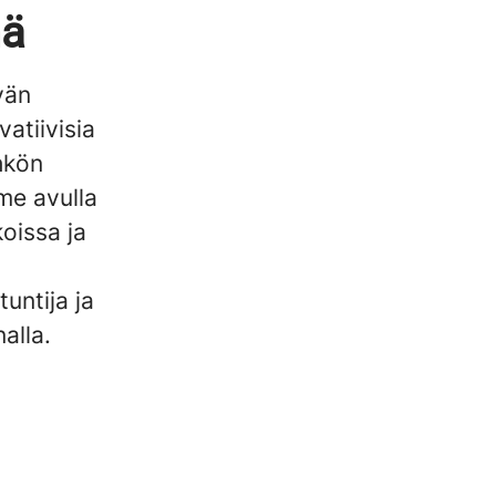
nä
vän
atiivisia
hkön
me avulla
oissa ja
untija ja
alla.