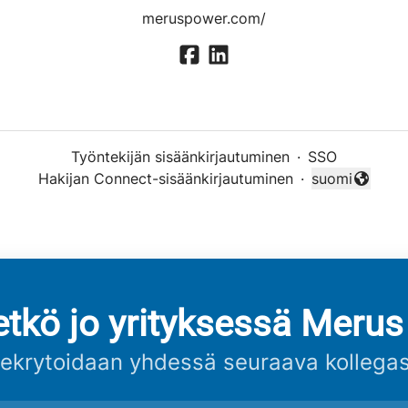
meruspower.com/
Työntekijän sisäänkirjautuminen
·
SSO
Hakijan Connect-sisäänkirjautuminen
·
suomi
Vaihda kieli
etkö jo yrityksessä Merus
ekrytoidaan yhdessä seuraava kollegas