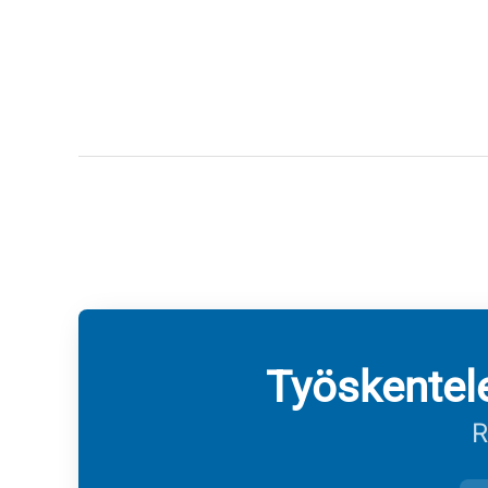
Työskentel
R