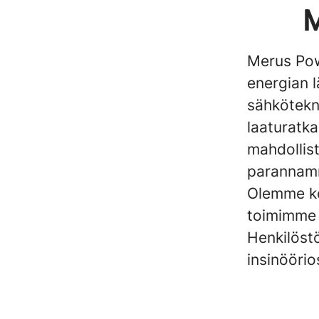
M
Merus Pow
energian 
sähkötekni
laaturatka
mahdollis
parannamm
Olemme kot
toimimme g
Henkilöst
insinööri