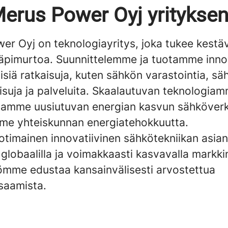
erus Power Oyj yritykse
er Oyj on teknologiayritys, joka tukee kestä
läpimurtoa. Suunnittelemme ja tuotamme innov
siä ratkaisuja, kuten sähkön varastointia, sä
isuja ja palveluita. Skaalautuvan teknologiam
tamme uusiutuvan energian kasvun sähköverk
e yhteiskunnan energiatehokkuutta.
imainen innovatiivinen sähkötekniikan asiant
lobaalilla ja voimakkaasti kasvavalla markkin
ömme edustaa kansainvälisesti arvostettua
osaamista.